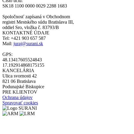
Číslo účtu:
SK18 1100 0000 0029 2288 1683
Spoločnosť zapísaná v Obchodnom
registri Mestského súdu Bratislava III,
oddiel Sro, vložka č. 83793/B
KONTAKTNÉ ÚDAJE
Tel: +421 903 657 587
Mail:
juraj@surani.sk
GPS:
48.13417605524843
17.192914868175155
KANCELÁRIA
Ulica svornosti 42
821 06 Bratislava
Podunajské Biskupice
PRE KLIENTOV
Ochrana údajov
Spravovať cookies