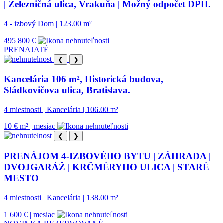
| Železničná ulica, Vrakuňa | Možný odpočet DPH.
4 - izbový Dom | 123.00 m²
495 800 €
PRENAJATÉ
❮
❯
Kancelária 106 m², Historická budova,
Sládkovičova ulica, Bratislava.
4 miestnosti | Kancelária | 106.00 m²
10 € m² | mesiac
❮
❯
PRENÁJOM 4-IZBOVÉHO BYTU | ZÁHRADA |
DVOJGARÁŽ | KRČMÉRYHO ULICA | STARÉ
MESTO
4 miestnosti | Kancelária | 138.00 m²
1 600 € | mesiac