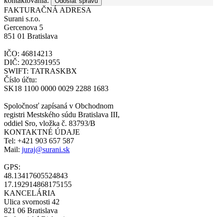
kontaktovania.
Odoslať správu
FAKTURAČNÁ ADRESA
Surani s.r.o.
Gercenova 5
851 01 Bratislava
IČO: 46814213
DIČ: 2023591955
SWIFT: TATRASKBX
Číslo účtu:
SK18 1100 0000 0029 2288 1683
Spoločnosť zapísaná v Obchodnom
registri Mestského súdu Bratislava III,
oddiel Sro, vložka č. 83793/B
KONTAKTNÉ ÚDAJE
Tel: +421 903 657 587
Mail:
juraj@surani.sk
GPS:
48.13417605524843
17.192914868175155
KANCELÁRIA
Ulica svornosti 42
821 06 Bratislava