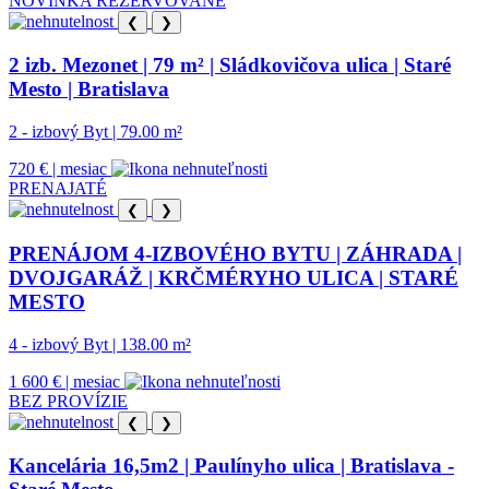
NOVINKA
REZERVOVANÉ
❮
❯
2 izb. Mezonet | 79 m² | Sládkovičova ulica | Staré
Mesto | Bratislava
2 - izbový Byt | 79.00 m²
720 € | mesiac
PRENAJATÉ
❮
❯
PRENÁJOM 4-IZBOVÉHO BYTU | ZÁHRADA |
DVOJGARÁŽ | KRČMÉRYHO ULICA | STARÉ
MESTO
4 - izbový Byt | 138.00 m²
1 600 € | mesiac
BEZ PROVÍZIE
❮
❯
Kancelária 16,5m2 | Paulínyho ulica | Bratislava -