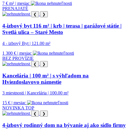
7 € m² | mesiac
PRENAJATÉ
❮
❯
4-izbový byt 116 m² | krb | terasa | garážové státie |
Svetlá ulica – Staré Mesto
4 - izbový Byt | 121.00 m²
1 300 € | mesiac
BEZ PROVÍZIE
❮
❯
Kancelária | 100 m² | s výhľadom na
Hviezdoslavovo námestie
3 miestnosti | Kancelária | 100.00 m²
15 € | mesiac
NOVINKA
TOP
❮
❯
4-izbový rodinný dom na bývanie aj ako sídlo firmy