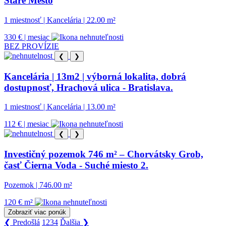
Staré Mesto
1 miestnosť | Kancelária | 22.00 m²
330 € | mesiac
BEZ PROVÍZIE
❮
❯
Kancelária | 13m2 | výborná lokalita, dobrá
dostupnosť, Hrachová ulica - Bratislava.
1 miestnosť | Kancelária | 13.00 m²
112 € | mesiac
❮
❯
Investičný pozemok 746 m² – Chorvátsky Grob,
časť Čierna Voda - Suché miesto 2.
Pozemok | 746.00 m²
120 € m²
Zobraziť viac ponúk
❮ Predošlá
1
2
3
4
Ďalšia ❯