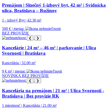
Prenájom | Slnečný 1-izbový byt, 42 m² | Svidnícka
ulica, Bratislava – Ružinov
1 - izbový Byt | 42.30 m²
500 € | mesiac
BEZ PROVÍZIE
❮
❯
Kancelárie | 24 m² – 46 m² | parkovanie | Ulica
Svornosti | Bratislava
Kancelária | 32.00 m²
9 € m² | mesiac
NOVINKA
BEZ PROVÍZIE
❮
❯
Kancelária na prenájom | 21 m² | Ulica Svornosti -
Bratislava | Bez provízie RK
1 miestnosť | Kancelária | 21.00 m²