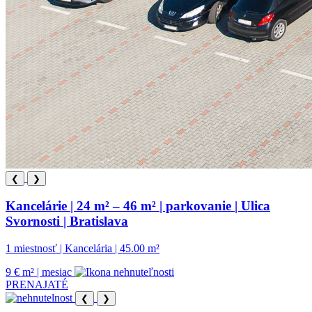
❮
❯
Kancelárie | 24 m² – 46 m² | parkovanie | Ulica
Svornosti | Bratislava
1 miestnosť | Kancelária | 45.00 m²
9 € m² | mesiac
PRENAJATÉ
❮
❯