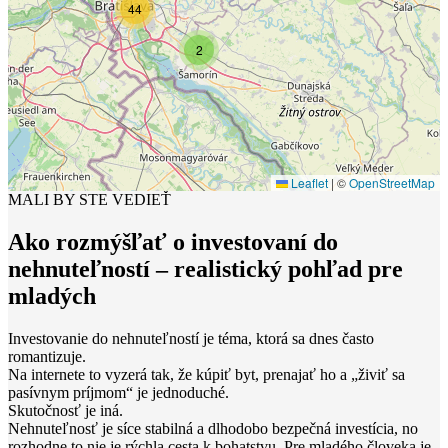
44
2
Leaflet
|
©
OpenStreetMap
MALI BY STE VEDIEŤ
Ako rozmýšľať o investovaní do
nehnuteľností – realistický pohľad pre
mladých
Investovanie do nehnuteľností je téma, ktorá sa dnes často
romantizuje.
Na internete to vyzerá tak, že kúpiť byt, prenajať ho a „živiť sa
pasívnym príjmom“ je jednoduché.
Skutočnosť je iná.
Nehnuteľnosť je síce stabilná a dlhodobo bezpečná investícia, no
rozhodne to nie je rýchla cesta k bohatstvu. Pre mladého človeka je