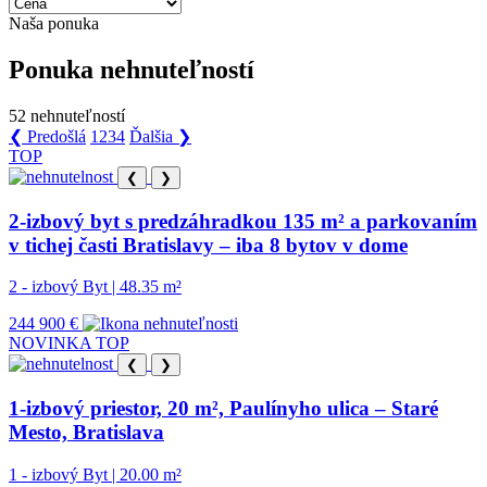
Naša ponuka
Ponuka nehnuteľností
52
nehnuteľností
❮ Predošlá
1
2
3
4
Ďalšia ❯
TOP
❮
❯
2-izbový byt s predzáhradkou 135 m² a parkovaním
v tichej časti Bratislavy – iba 8 bytov v dome
2 - izbový Byt | 48.35 m²
244 900 €
NOVINKA
TOP
❮
❯
1-izbový priestor, 20 m², Paulínyho ulica – Staré
Mesto, Bratislava
1 - izbový Byt | 20.00 m²