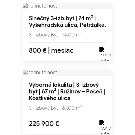
NOVINKA
Slnečný 3-izb.byt | 74 m² |
Vyšehradská ulica, Petržalka.
3 - izbový Byt | 74.00 m²
800 € | mesiac
NOVINKA
Výborná lokalita | 3-izbový
TOP
byt | 67 m² | Ružinov – Pošeň |
Kostlivého ulica
3 - izbový Byt | 67.00 m²
225 900 €