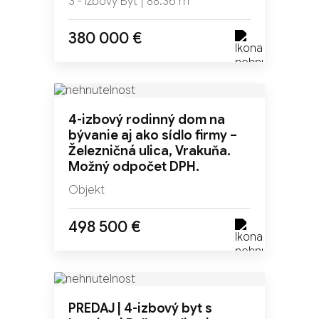
3 - izbový Byt | 88.36 m²
380 000 €
NOVINKA
4-izbový rodinný dom na
TOP
bývanie aj ako sídlo firmy –
Železničná ulica, Vrakuňa.
Možný odpočet DPH.
Objekt
498 500 €
NOVINKA
PREDAJ | 4-izbový byt s
TOP