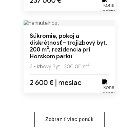
237 000 €
NOVINKA
Súkromie, pokoj a
TOP
diskrétnosť – trojizbový byt,
200 m², rezidencia pri
Horskom parku
3 - izbový Byt | 200.00 m²
2 600 € | mesiac
Zobraziť viac ponúk