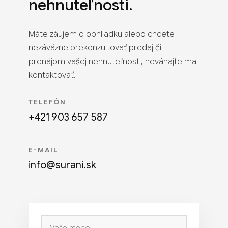
nehnuteľnosti.
Máte záujem o obhliadku alebo chcete
nezáväzne prekonzultovať predaj či
prenájom vašej nehnuteľnosti, neváhajte ma
kontaktovať.
TELEFÓN
+421 903 657 587
E-MAIL
info@surani.sk