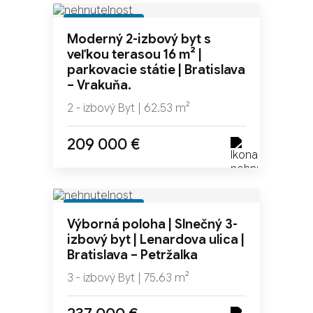
REZERVOVANÉ
Moderný 2-izbový byt s
veľkou terasou 16 m² |
parkovacie státie | Bratislava
– Vrakuňa.
2 - izbový Byt | 62.53 m²
209 000 €
REZERVOVANÉ
Výborná poloha | Slnečný 3-
izbový byt | Lenardova ulica |
Bratislava – Petržalka
3 - izbový Byt | 75.63 m²