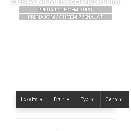
SPRÁVNYM ROZHODNUTÍM
PREDAJ / CHCEM KÚPIŤ
PRENÁJOM / CHCEM PRENAJAŤ
▾
▾
▾
▾
Lokalita
Druh
Typ
Cena