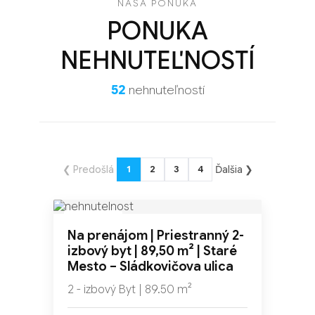
NAŠA PONUKA
PONUKA
NEHNUTEĽNOSTÍ
52
nehnuteľností
❮ Predošlá
Ďalšia ❯
1
2
3
4
NOVINKA
Na prenájom | Priestranný 2-
TOP
izbový byt | 89,50 m² | Staré
Mesto – Sládkovičova ulica
2 - izbový Byt | 89.50 m²