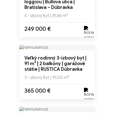
loggiou | Bullova ulica |
Bratislava – Dúbravka
4 - izbový Byt | 81.46 m²
249 000 €
NOVINKA
Veľký rodinný 3-izbový byt |
TOP
91 m² | 2 balkóny | garážové
ZĽAVA
státie | RUSTICA Dúbravka
3 - izbový Byt | 91.00 m²
365 000 €