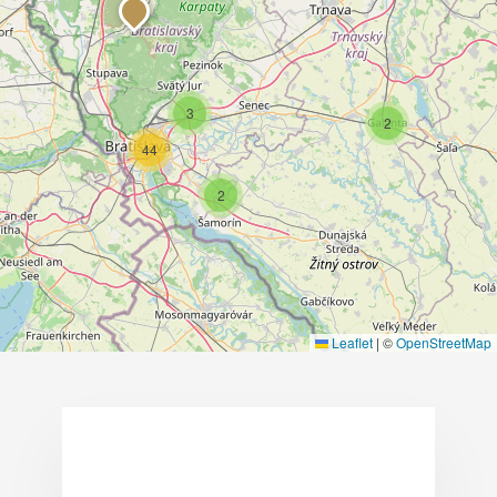
3
2
44
2
Leaflet
|
©
OpenStreetMap