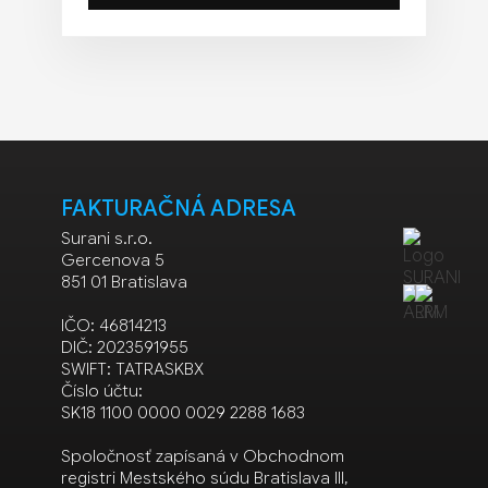
FAKTURAČNÁ ADRESA
Surani s.r.o.
Gercenova 5
851 01 Bratislava
IČO: 46814213
DIČ: 2023591955
SWIFT: TATRASKBX
Číslo účtu:
SK18 1100 0000 0029 2288 1683
Spoločnosť zapísaná v Obchodnom
registri Mestského súdu Bratislava III,