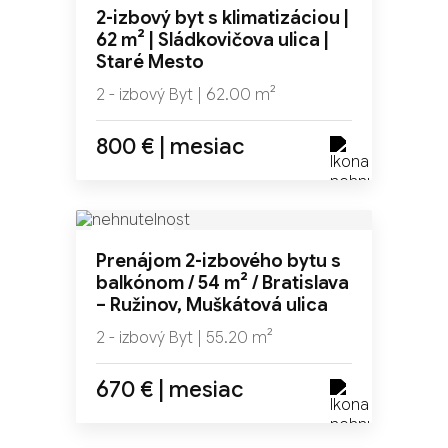
2-izbový byt s klimatizáciou |
62 m² | Sládkovičova ulica |
Staré Mesto
2 - izbový Byt | 62.00 m²
800 € | mesiac
NOVINKA
Prenájom 2-izbového bytu s
balkónom / 54 m² / Bratislava
– Ružinov, Muškátová ulica
2 - izbový Byt | 55.20 m²
670 € | mesiac