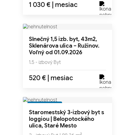
1 030 € | mesiac
Slnečný 1,5 izb. byt, 43m2,
Sklenárova ulica – Ružinov.
Voľný od 01.09.2026
1.5 - izbový Byt
520 € | mesiac
REZERVOVANÉ
Staromestský 3-izbový byt s
loggiou | Belopotockého
ulica, Staré Mesto