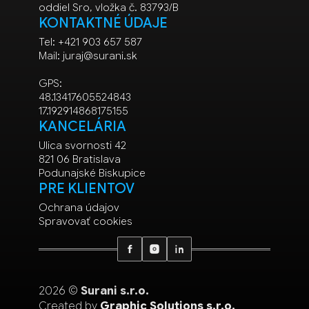
oddiel Sro, vložka č. 83793/B
KONTAKTNÉ ÚDAJE
Tel: +421 903 657 587
Mail:
juraj@surani.sk
GPS:
48.13417605524843
17.192914868175155
KANCELÁRIA
Ulica svornosti 42
821 06 Bratislava
Podunajské Biskupice
PRE KLIENTOV
Ochrana údajov
Spravovať cookies
2026 ©
Surani s.r.o.
Created by
Graphic Solutions s.r.o.