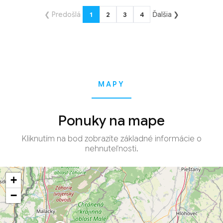
❮ Predošlá
Ďalšia ❯
1
2
3
4
MAPY
Ponuky na mape
Kliknutím na bod zobrazíte základné informácie o
nehnuteľnosti.
+
−