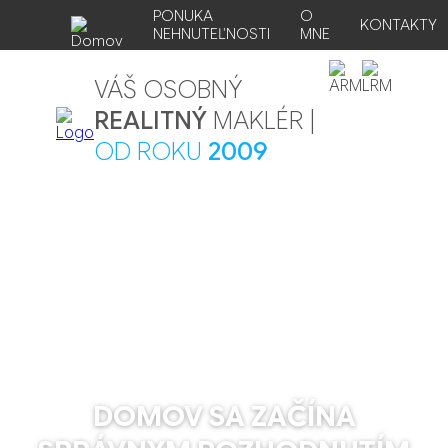
PONUKA
O
KONTAKTY
NEHNUTEĽNOSTI
MNE
VÁŠ OSOBNÝ
REALITNÝ
MAKLÉR |
OD ROKU
2009
DOMOV SA ZAČÍNA