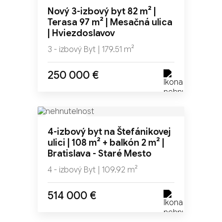
NOVINKA
Nový 3-izbový byt 82 m² |
TOP
Terasa 97 m² | Mesačná ulica
| Hviezdoslavov
3 - izbový Byt | 179.51 m²
250 000 €
NOVINKA
4-izbový byt na Štefánikovej
TOP
ulici | 108 m² + balkón 2 m² |
Bratislava - Staré Mesto
4 - izbový Byt | 109.92 m²
514 000 €