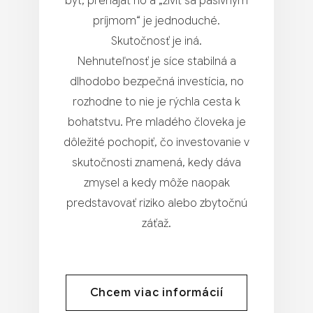
byt, prenajať ho a „živiť sa pasívnym
príjmom“ je jednoduché.
Skutočnosť je iná.
Nehnuteľnosť je síce stabilná a
dlhodobo bezpečná investícia, no
rozhodne to nie je rýchla cesta k
bohatstvu. Pre mladého človeka je
dôležité pochopiť, čo investovanie v
skutočnosti znamená, kedy dáva
zmysel a kedy môže naopak
predstavovať riziko alebo zbytočnú
záťaž.
Chcem viac informácií