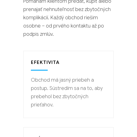
Pomáham klientom predať, kúpiť alebo
prenajať nehnuteľnosť bez zbytočných
komplikácií. Každý obchod riešim
osobne – od prvého kontaktu až po
podpis zmlúv.
EFEKTIVITA
Obchod má jasný priebeh a
postup. Sústredím sa na to, aby
prebehol bez zbytočných
prieťahov.