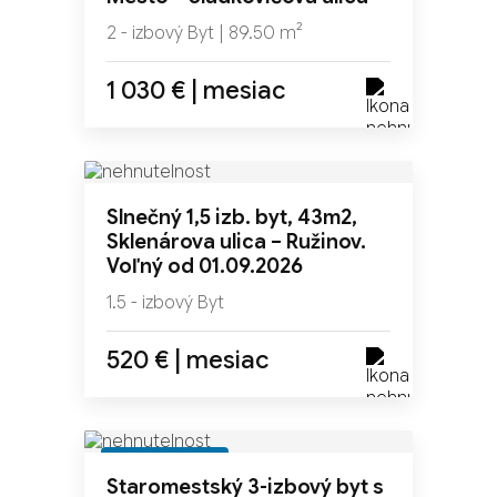
2 - izbový Byt | 89.50 m²
1 030 € | mesiac
Slnečný 1,5 izb. byt, 43m2,
Sklenárova ulica – Ružinov.
Voľný od 01.09.2026
1.5 - izbový Byt
520 € | mesiac
REZERVOVANÉ
Staromestský 3-izbový byt s