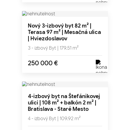
NOVINKA
Nový 3-izbový byt 82 m² |
TOP
Terasa 97 m² | Mesačná ulica
| Hviezdoslavov
3 - izbový Byt | 179.51 m²
250 000 €
NOVINKA
4-izbový byt na Štefánikovej
TOP
ulici | 108 m² + balkón 2 m² |
Bratislava - Staré Mesto
4 - izbový Byt | 109.92 m²