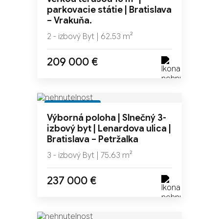
parkovacie státie | Bratislava
– Vrakuňa.
2 - izbový Byt | 62.53 m²
209 000 €
REZERVOVANÉ
Výborná poloha | Slnečný 3-
izbový byt | Lenardova ulica |
Bratislava – Petržalka
3 - izbový Byt | 75.63 m²
237 000 €