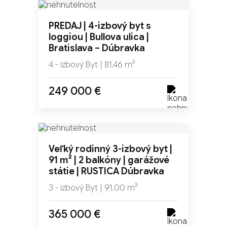
NOVINKA
PREDAJ | 4-izbový byt s
TOP
loggiou | Bullova ulica |
Bratislava – Dúbravka
4 - izbový Byt | 81.46 m²
249 000 €
NOVINKA
Veľký rodinný 3-izbový byt |
TOP
91 m² | 2 balkóny | garážové
ZĽAVA
státie | RUSTICA Dúbravka
3 - izbový Byt | 91.00 m²
365 000 €