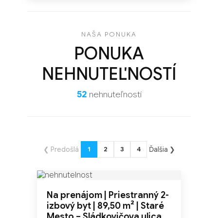
NAŠA PONUKA
PONUKA
NEHNUTEĽNOSTÍ
52
nehnuteľností
❮ Predošlá
Ďalšia ❯
1
2
3
4
NOVINKA
Na prenájom | Priestranný 2-
TOP
izbový byt | 89,50 m² | Staré
Mesto – Sládkovičova ulica