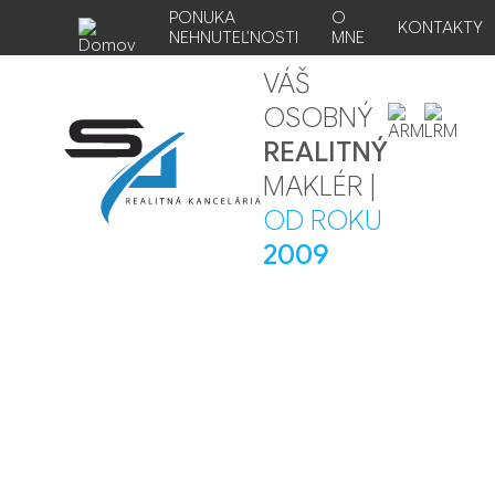
PONUKA
O
KONTAKTY
NEHNUTEĽNOSTI
MNE
VÁŠ
OSOBNÝ
REALITNÝ
MAKLÉR |
OD ROKU
2009