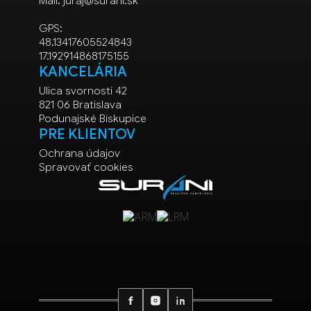
Mail:
juraj@surani.sk
GPS:
48.13417605524843
17.192914868175155
KANCELÁRIA
Ulica svornosti 42
821 06 Bratislava
Podunajské Biskupice
PRE KLIENTOV
Ochrana údajov
Spravovať cookies