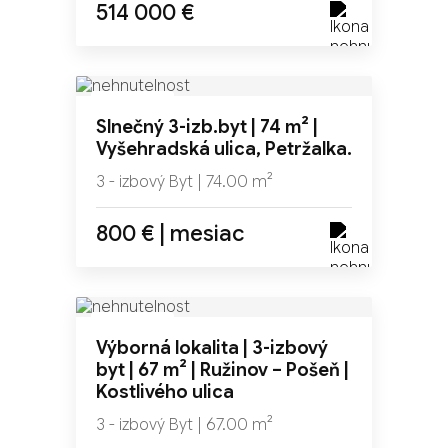
514 000 €
NOVINKA
Slnečný 3-izb.byt | 74 m² |
Vyšehradská ulica, Petržalka.
3 - izbový Byt | 74.00 m²
800 € | mesiac
NOVINKA
Výborná lokalita | 3-izbový
TOP
byt | 67 m² | Ružinov – Pošeň |
Kostlivého ulica
3 - izbový Byt | 67.00 m²