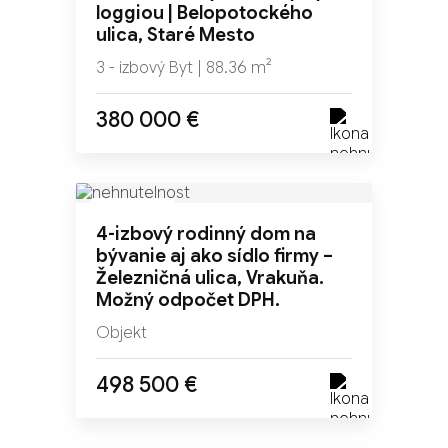
loggiou | Belopotockého
ulica, Staré Mesto
3 - izbový Byt | 88.36 m²
380 000 €
NOVINKA
4-izbový rodinný dom na
TOP
bývanie aj ako sídlo firmy –
Železničná ulica, Vrakuňa.
Možný odpočet DPH.
Objekt
498 500 €