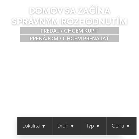
DOMOV SA ZAČÍNA
SPRÁVNYM ROZHODNUTÍM
PREDAJ / CHCEM KÚPIŤ
PRENÁJOM / CHCEM PRENAJAŤ
▾
▾
▾
▾
Lokalita
Druh
Typ
Cena