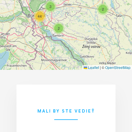
3
2
44
2
Leaflet
|
©
OpenStreetMap
MALI BY STE VEDIEŤ