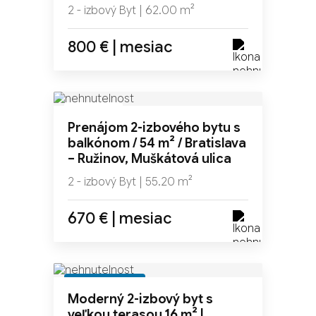
2 - izbový Byt | 62.00 m²
800 € | mesiac
NOVINKA
Prenájom 2-izbového bytu s
balkónom / 54 m² / Bratislava
– Ružinov, Muškátová ulica
2 - izbový Byt | 55.20 m²
670 € | mesiac
REZERVOVANÉ
Moderný 2-izbový byt s
veľkou terasou 16 m² |