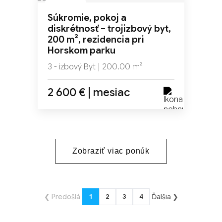
NOVINKA
Súkromie, pokoj a
TOP
diskrétnosť – trojizbový byt,
200 m², rezidencia pri
Horskom parku
3 - izbový Byt | 200.00 m²
2 600 € | mesiac
Zobraziť viac ponúk
❮ Predošlá
Ďalšia ❯
1
2
3
4